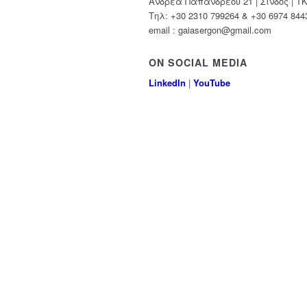
Ανδρέα Παπανδρέου 21 | Σίνδος | Τ
Τηλ: +30 2310 799264 & +30 6974 844
email : gaiasergon@gmail.com
ON SOCIAL MEDIA
LinkedIn
|
YouTube