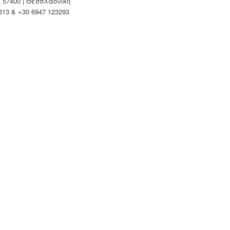
Κ 57400 | Θεσσλαονίκη
313 & +30 6947 123293