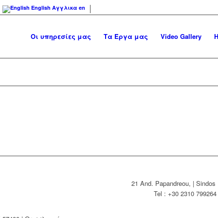
English
Αγγλικα
en
Οι υπηρεσίες μας
Τα Έργα μας
Video Gallery
Η
21 And. Papandreou, | Sindos 
Tel : +30 2310 79926