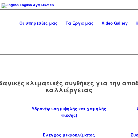
English
Αγγλικα
en
Οι υπηρεσίες μας
Τα Έργα μας
Video Gallery
Η
δανικές κλιματικές συνθήκες για την απο
καλλιέργειας
Υδρονέφωση (υψηλής και χαμηλής
πίεσης)
Έλεγχος μικροκλίματος
Συ