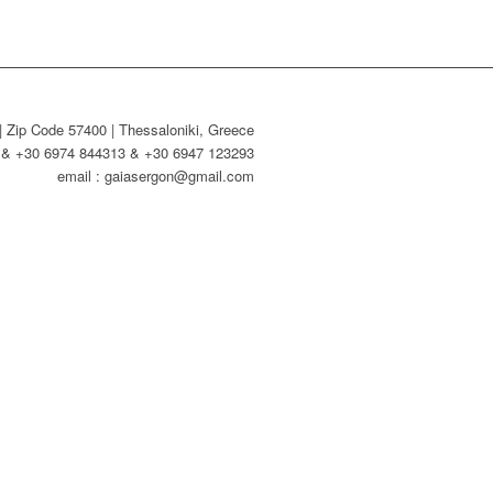
| Zip Code 57400 | Thessaloniki, Greece
4 & +30 6974 844313 & +30 6947 123293
email : gaiasergon@gmail.com