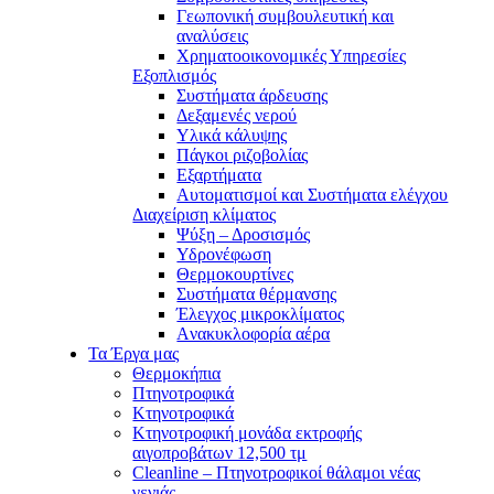
Γεωπονική συμβουλευτική και
αναλύσεις
Χρηματοοικονομικές Υπηρεσίες
Εξοπλισμός
Συστήματα άρδευσης
Δεξαμενές νερού
Υλικά κάλυψης
Πάγκοι ριζοβολίας
Εξαρτήματα
Αυτοματισμοί και Συστήματα ελέγχου
Διαχείριση κλίματος
Ψύξη – Δροσισμός
Υδρονέφωση
Θερμοκουρτίνες
Συστήματα θέρμανσης
Έλεγχος μικροκλίματος
Aνακυκλοφορία αέρα
Τα Έργα μας
Θερμοκήπια
Πτηνοτροφικά
Κτηνοτροφικά
Κτηνοτροφική μονάδα εκτροφής
αιγοπροβάτων 12,500 τμ
Cleanline – Πτηνοτροφικοί θάλαμοι νέας
γενιάς