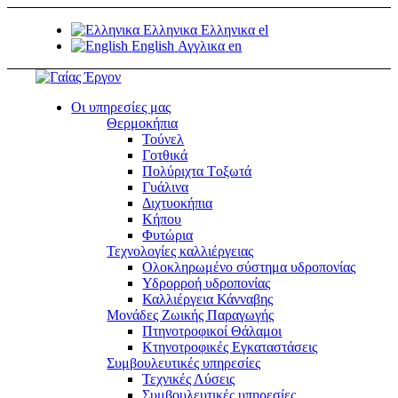
Ελληνικα
Ελληνικα
el
English
Αγγλικα
en
Οι υπηρεσίες μας
Θερμοκήπια
Τούνελ
Γοτθικά
Πολύριχτα Tοξωτά
Γυάλινα
Διχτυοκήπια
Κήπου
Φυτώρια
Τεχνολογίες καλλιέργειας
Ολοκληρωμένο σύστημα υδροπονίας
Υδρορροή υδροπονίας
Καλλιέργεια Κάνναβης
Μονάδες Ζωικής Παραγωγής
Πτηνοτροφικοί Θάλαμοι
Κτηνοτροφικές Εγκαταστάσεις
Συμβουλευτικές υπηρεσίες
Τεχνικές Λύσεις
Συμβουλευτικές υπηρεσίες