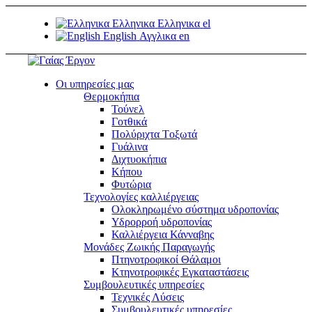
Ελληνικα
Ελληνικα
el
English
Αγγλικα
en
Οι υπηρεσίες μας
Θερμοκήπια
Τούνελ
Γοτθικά
Πολύριχτα Tοξωτά
Γυάλινα
Διχτυοκήπια
Κήπου
Φυτώρια
Τεχνολογίες καλλιέργειας
Ολοκληρωμένο σύστημα υδροπονίας
Υδρορροή υδροπονίας
Καλλιέργεια Κάνναβης
Μονάδες Ζωικής Παραγωγής
Πτηνοτροφικοί Θάλαμοι
Κτηνοτροφικές Εγκαταστάσεις
Συμβουλευτικές υπηρεσίες
Τεχνικές Λύσεις
Συμβουλευτικές υπηρεσίες