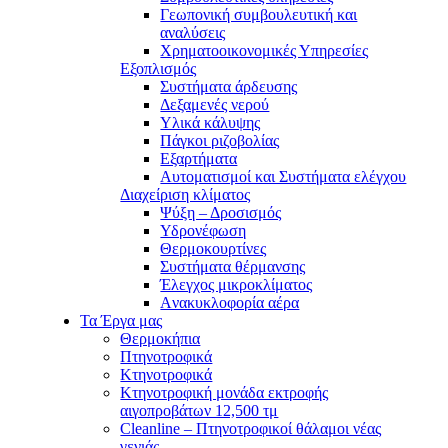
Γεωπονική συμβουλευτική και
αναλύσεις
Χρηματοοικονομικές Υπηρεσίες
Εξοπλισμός
Συστήματα άρδευσης
Δεξαμενές νερού
Υλικά κάλυψης
Πάγκοι ριζοβολίας
Εξαρτήματα
Αυτοματισμοί και Συστήματα ελέγχου
Διαχείριση κλίματος
Ψύξη – Δροσισμός
Υδρονέφωση
Θερμοκουρτίνες
Συστήματα θέρμανσης
Έλεγχος μικροκλίματος
Aνακυκλοφορία αέρα
Τα Έργα μας
Θερμοκήπια
Πτηνοτροφικά
Κτηνοτροφικά
Κτηνοτροφική μονάδα εκτροφής
αιγοπροβάτων 12,500 τμ
Cleanline – Πτηνοτροφικοί θάλαμοι νέας
γενιάς