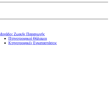
Μονάδες Ζωικής Παραγωγής
Πτηνοτροφικοί Θάλαμοι
Κτηνοτροφικές Εγκαταστάσεις