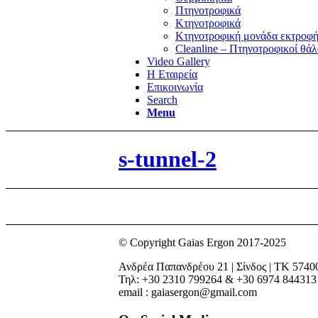
Πτηνοτροφικά
Κτηνοτροφικά
Κτηνοτροφική μονάδα εκτροφή
Cleanline – Πτηνοτροφικοί θάλ
Video Gallery
Η Εταιρεία
Επικοινωνία
Search
Menu
s-tunnel-2
© Copyright Gaias Ergon 2017-2025
Ανδρέα Παπανδρέου 21 | Σίνδος | ΤΚ 5740
Τηλ: +30 2310 799264 & +30 6974 844313
email : gaiasergon@gmail.com