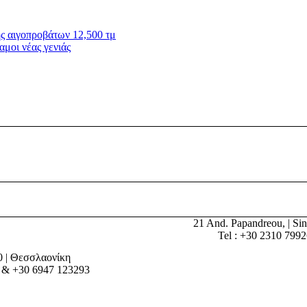
ς αιγοπροβάτων 12,500 τμ
αμοι νέας γενιάς
21 And. Papandreou, | Sin
Tel : +30 2310 799
0 | Θεσσλαονίκη
 & +30 6947 123293