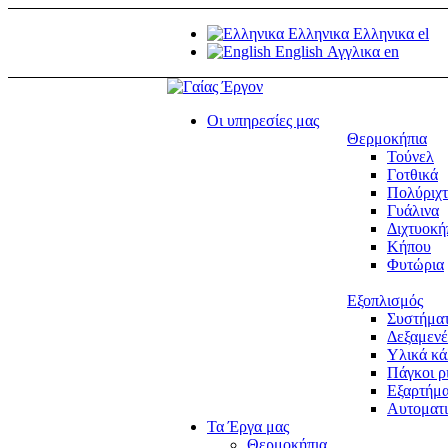
Ελληνικα
Ελληνικα
el
English
Αγγλικα
en
Οι υπηρεσίες μας
Θερμοκήπια
Τούνελ
Γοτθικά
Πολύριχ
Γυάλινα
Διχτυοκή
Κήπου
Φυτώρια
Εξοπλισμός
Συστήματ
Δεξαμενέ
Υλικά κ
Πάγκοι ρ
Εξαρτήμ
Αυτοματι
Τα Έργα μας
Θερμοκήπια