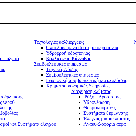
Τεχνολογίες καλλιέργειας
Ολοκληρωμένο σύστημα υδροπονίας
Υδρορροή υδροπονίας
τα Tοξωτά
Καλλιέργεια Κάνναβης
Συμβουλευτικές υπηρεσίες
πια
Τεχνικές Λύσεις
Συμβουλευτικές υπηρεσίες
Γεωπονική συμβουλευτική και αναλύσεις
Χρηματοοικονομικές Υπηρεσίες
Διαχείριση κλίματος
α άρδευσης
Ψύξη – Δροσισμός
ς νερού
Υδρονέφωση
άλυψης
Θερμοκουρτίνες
ιζοβολίας
Συστήματα θέρμανσης
ατα
Έλεγχος μικροκλίματος
σμοί και Συστήματα ελέγχου
Aνακυκλοφορία αέρα