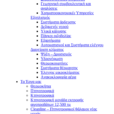
Γεωπονική συμβουλευτική και
αναλύσεις
Χρηματοοικονομικές Υπηρεσίες
Εξοπλισμός
Συστήματα άρδευσης
Δεξαμενές νερού
Υλικά κάλυψης
Πάγκοι ριζοβολίας
Εξαρτήματα
Αυτοματισμοί και Συστήματα ελέγχου
Διαχείριση κλίματος
Ψύξη – Δροσισμός
Υδρονέφωση
Θερμοκουρτίνες
Συστήματα θέρμανσης
Έλεγχος μικροκλίματος
Aνακυκλοφορία αέρα
Τα Έργα μας
Θερμοκήπια
Πτηνοτροφικά
Κτηνοτροφικά
Κτηνοτροφική μονάδα εκτροφής
αιγοπροβάτων 12,500 τμ
Cleanline – Πτηνοτροφικοί θάλαμοι νέας
γενιάς