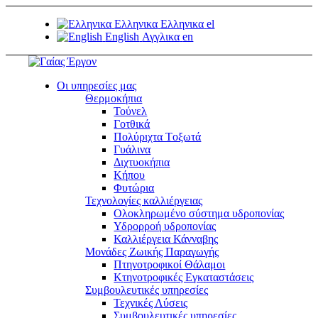
Ελληνικα
Ελληνικα
el
English
Αγγλικα
en
Οι υπηρεσίες μας
Θερμοκήπια
Τούνελ
Γοτθικά
Πολύριχτα Tοξωτά
Γυάλινα
Διχτυοκήπια
Κήπου
Φυτώρια
Τεχνολογίες καλλιέργειας
Ολοκληρωμένο σύστημα υδροπονίας
Υδρορροή υδροπονίας
Καλλιέργεια Κάνναβης
Μονάδες Ζωικής Παραγωγής
Πτηνοτροφικοί Θάλαμοι
Κτηνοτροφικές Εγκαταστάσεις
Συμβουλευτικές υπηρεσίες
Τεχνικές Λύσεις
Συμβουλευτικές υπηρεσίες