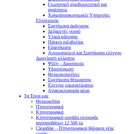
Γεωπονική συμβουλευτική και
αναλύσεις
Χρηματοοικονομικές Υπηρεσίες
Εξοπλισμός
Συστήματα άρδευσης
Δεξαμενές νερού
Υλικά κάλυψης
Πάγκοι ριζοβολίας
Εξαρτήματα
Αυτοματισμοί και Συστήματα ελέγχου
Διαχείριση κλίματος
Ψύξη – Δροσισμός
Υδρονέφωση
Θερμοκουρτίνες
Συστήματα θέρμανσης
Έλεγχος μικροκλίματος
Aνακυκλοφορία αέρα
Τα Έργα μας
Θερμοκήπια
Πτηνοτροφικά
Κτηνοτροφικά
Κτηνοτροφική μονάδα εκτροφής
αιγοπροβάτων 12,500 τμ
Cleanline – Πτηνοτροφικοί θάλαμοι νέας
γενιάς