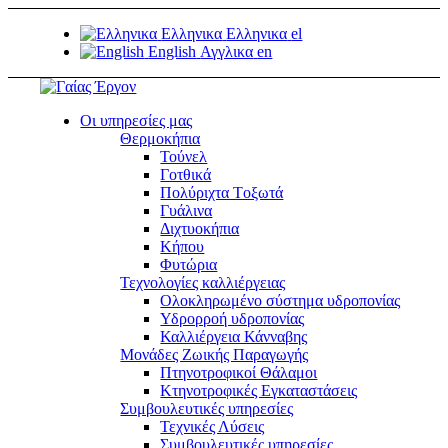
Ελληνικα
Ελληνικα
el
English
Αγγλικα
en
Οι υπηρεσίες μας
Θερμοκήπια
Τούνελ
Γοτθικά
Πολύριχτα Tοξωτά
Γυάλινα
Διχτυοκήπια
Κήπου
Φυτώρια
Τεχνολογίες καλλιέργειας
Ολοκληρωμένο σύστημα υδροπονίας
Υδρορροή υδροπονίας
Καλλιέργεια Κάνναβης
Μονάδες Ζωικής Παραγωγής
Πτηνοτροφικοί Θάλαμοι
Κτηνοτροφικές Εγκαταστάσεις
Συμβουλευτικές υπηρεσίες
Τεχνικές Λύσεις
Συμβουλευτικές υπηρεσίες