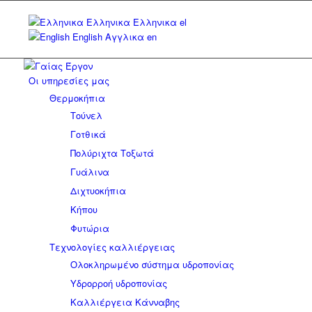
Ελληνικα
Ελληνικα
el
English
Αγγλικα
en
Οι υπηρεσίες μας
Θερμοκήπια
Τούνελ
Γοτθικά
Πολύριχτα Tοξωτά
Γυάλινα
Διχτυοκήπια
Κήπου
Φυτώρια
Τεχνολογίες καλλιέργειας
Ολοκληρωμένο σύστημα υδροπονίας
Υδρορροή υδροπονίας
Καλλιέργεια Κάνναβης