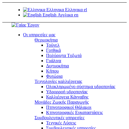
Ελληνικα
Ελληνικα
el
English
Αγγλικα
en
Οι υπηρεσίες μας
Θερμοκήπια
Τούνελ
Γοτθικά
Πολύριχτα Tοξωτά
Γυάλινα
Διχτυοκήπια
Κήπου
Φυτώρια
Τεχνολογίες καλλιέργειας
Ολοκληρωμένο σύστημα υδροπονίας
Υδρορροή υδροπονίας
Καλλιέργεια Κάνναβης
Μονάδες Ζωικής Παραγωγής
Πτηνοτροφικοί Θάλαμοι
Κτηνοτροφικές Εγκαταστάσεις
Συμβουλευτικές υπηρεσίες
Τεχνικές Λύσεις
Συμβουλευτικές υπηρεσίες