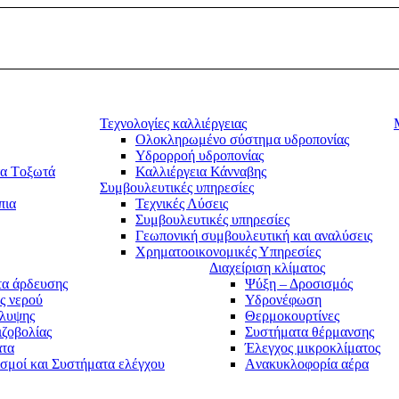
Τεχνολογίες καλλιέργειας
Ολοκληρωμένο σύστημα υδροπονίας
Υδρορροή υδροπονίας
τα Tοξωτά
Καλλιέργεια Κάνναβης
Συμβουλευτικές υπηρεσίες
πια
Τεχνικές Λύσεις
Συμβουλευτικές υπηρεσίες
Γεωπονική συμβουλευτική και αναλύσεις
Χρηματοοικονομικές Υπηρεσίες
Διαχείριση κλίματος
α άρδευσης
Ψύξη – Δροσισμός
ς νερού
Υδρονέφωση
άλυψης
Θερμοκουρτίνες
ιζοβολίας
Συστήματα θέρμανσης
ατα
Έλεγχος μικροκλίματος
σμοί και Συστήματα ελέγχου
Aνακυκλοφορία αέρα