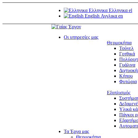
Ελληνικα
Ελληνικα
el
English
Αγγλικα
en
Οι υπηρεσίες μας
Θερμοκήπια
Τούνελ
Γοτθικά
Πολύριχ
Γυάλινα
Διχτυοκή
Κήπου
Φυτώρια
Εξοπλισμός
Συστήματ
Δεξαμενέ
Υλικά κ
Πάγκοι ρ
Εξαρτήμ
Αυτοματι
Τα Έργα μας
Θερμοκήπια