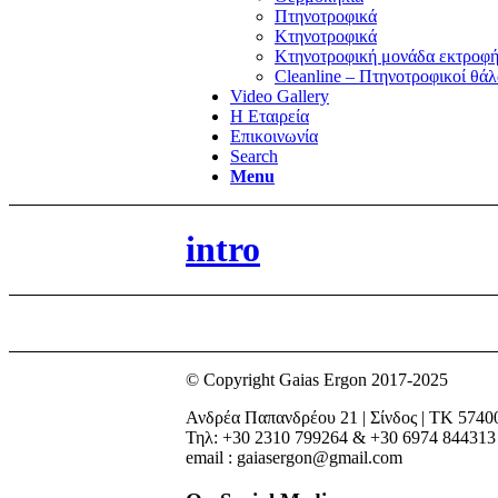
Πτηνοτροφικά
Κτηνοτροφικά
Κτηνοτροφική μονάδα εκτροφή
Cleanline – Πτηνοτροφικοί θάλ
Video Gallery
Η Εταιρεία
Επικοινωνία
Search
Menu
intro
© Copyright Gaias Ergon 2017-2025
Ανδρέα Παπανδρέου 21 | Σίνδος | ΤΚ 5740
Τηλ: +30 2310 799264 & +30 6974 844313
email : gaiasergon@gmail.com