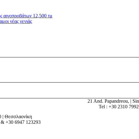
ς αιγοπροβάτων 12,500 τμ
αμοι νέας γενιάς
21 And. Papandreou, | Sin
Tel : +30 2310 799
0 | Θεσσλαονίκη
 & +30 6947 123293