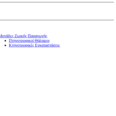
Μονάδες Ζωικής Παραγωγής
Πτηνοτροφικοί Θάλαμοι
Κτηνοτροφικές Εγκαταστάσεις