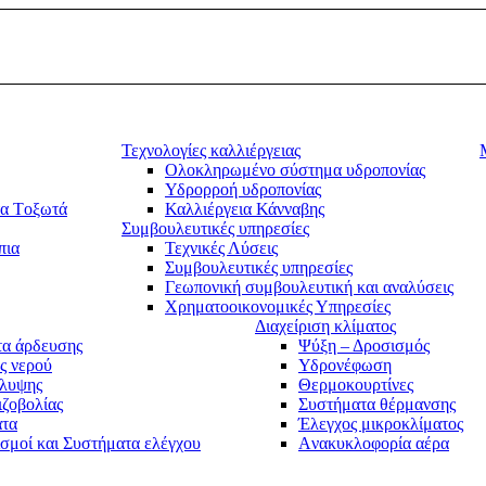
Τεχνολογίες καλλιέργειας
Ολοκληρωμένο σύστημα υδροπονίας
Υδρορροή υδροπονίας
τα Tοξωτά
Καλλιέργεια Κάνναβης
Συμβουλευτικές υπηρεσίες
πια
Τεχνικές Λύσεις
Συμβουλευτικές υπηρεσίες
Γεωπονική συμβουλευτική και αναλύσεις
Χρηματοοικονομικές Υπηρεσίες
Διαχείριση κλίματος
α άρδευσης
Ψύξη – Δροσισμός
ς νερού
Υδρονέφωση
άλυψης
Θερμοκουρτίνες
ιζοβολίας
Συστήματα θέρμανσης
ατα
Έλεγχος μικροκλίματος
σμοί και Συστήματα ελέγχου
Aνακυκλοφορία αέρα