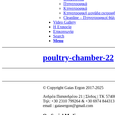
Πτηνοτροφικά
Κτηνοτροφικά
Κτηνοτροφική μονάδα εκτροφή
Cleanline – Πτηνοτροφικοί θάλ
Video Gallery
Η Εταιρεία
Επικοινωνία
Search
Menu
poultry-chamber-22
© Copyright Gaias Ergon 2017-2025
Ανδρέα Παπανδρέου 21 | Σίνδος | ΤΚ 5740
Τηλ: +30 2310 799264 & +30 6974 844313
email : gaiasergon@gmail.com