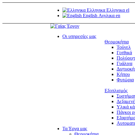
Ελληνικα
Ελληνικα
el
English
Αγγλικα
en
Οι υπηρεσίες μας
Θερμοκήπια
Τούνελ
Γοτθικά
Πολύριχ
Γυάλινα
Διχτυοκή
Κήπου
Φυτώρια
Εξοπλισμός
Συστήματ
Δεξαμενέ
Υλικά κ
Πάγκοι ρ
Εξαρτήμ
Αυτοματι
Τα Έργα μας
Θερμοκήπια