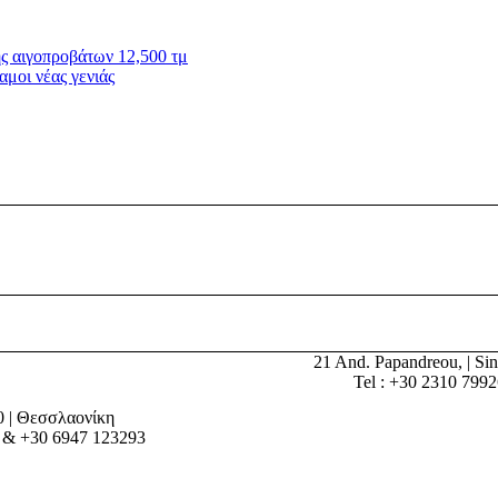
ς αιγοπροβάτων 12,500 τμ
αμοι νέας γενιάς
21 And. Papandreou, | Sin
Tel : +30 2310 799
0 | Θεσσλαονίκη
 & +30 6947 123293