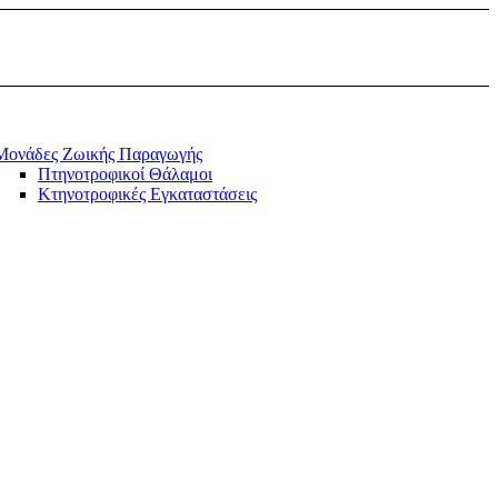
Μονάδες Ζωικής Παραγωγής
Πτηνοτροφικοί Θάλαμοι
Κτηνοτροφικές Εγκαταστάσεις