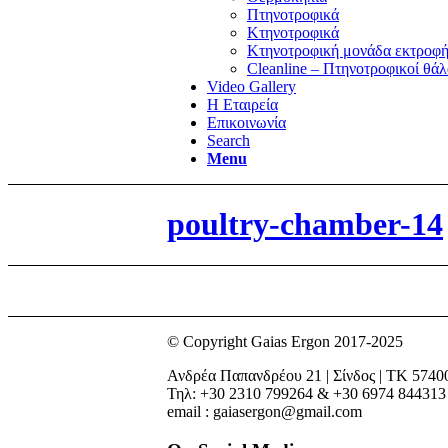
Πτηνοτροφικά
Κτηνοτροφικά
Κτηνοτροφική μονάδα εκτροφή
Cleanline – Πτηνοτροφικοί θάλ
Video Gallery
Η Εταιρεία
Επικοινωνία
Search
Menu
poultry-chamber-14
© Copyright Gaias Ergon 2017-2025
Ανδρέα Παπανδρέου 21 | Σίνδος | ΤΚ 5740
Τηλ: +30 2310 799264 & +30 6974 844313
email : gaiasergon@gmail.com