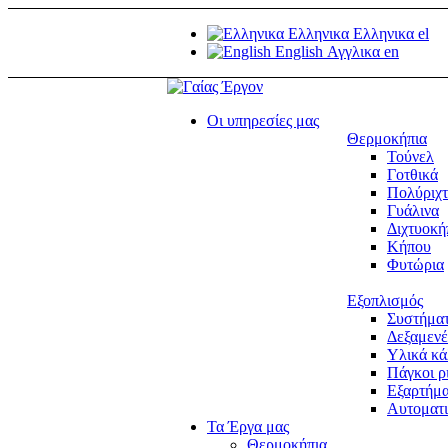
Ελληνικα
Ελληνικα
el
English
Αγγλικα
en
Οι υπηρεσίες μας
Θερμοκήπια
Τούνελ
Γοτθικά
Πολύριχ
Γυάλινα
Διχτυοκή
Κήπου
Φυτώρια
Εξοπλισμός
Συστήματ
Δεξαμενέ
Υλικά κ
Πάγκοι ρ
Εξαρτήμ
Αυτοματι
Τα Έργα μας
Θερμοκήπια