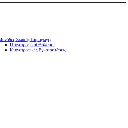
Μονάδες Ζωικής Παραγωγής
Πτηνοτροφικοί Θάλαμοι
Κτηνοτροφικές Εγκαταστάσεις