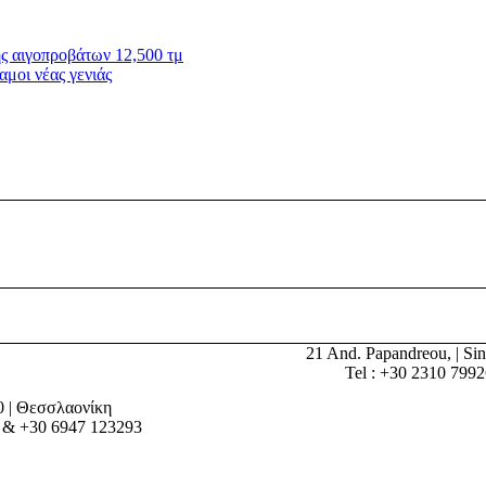
ς αιγοπροβάτων 12,500 τμ
αμοι νέας γενιάς
21 And. Papandreou, | Sin
Tel : +30 2310 799
0 | Θεσσλαονίκη
 & +30 6947 123293