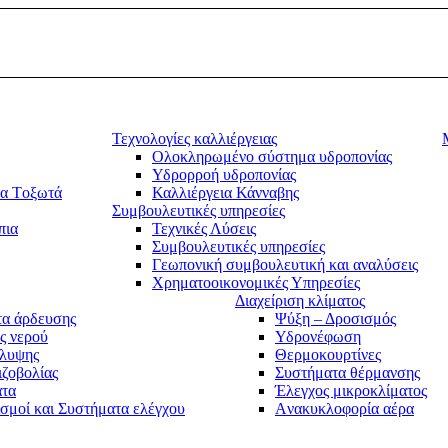
Τεχνολογίες καλλιέργειας
Ολοκληρωμένο σύστημα υδροπονίας
Υδρορροή υδροπονίας
τα Tοξωτά
Καλλιέργεια Κάνναβης
Συμβουλευτικές υπηρεσίες
πια
Τεχνικές Λύσεις
Συμβουλευτικές υπηρεσίες
Γεωπονική συμβουλευτική και αναλύσεις
Χρηματοοικονομικές Υπηρεσίες
Διαχείριση κλίματος
α άρδευσης
Ψύξη – Δροσισμός
ς νερού
Υδρονέφωση
άλυψης
Θερμοκουρτίνες
ιζοβολίας
Συστήματα θέρμανσης
ατα
Έλεγχος μικροκλίματος
σμοί και Συστήματα ελέγχου
Aνακυκλοφορία αέρα