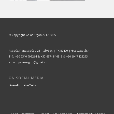
© Copyright Gaias Ergon 2017-2025
Ανδρέα Παπανδρέου 21 | Σίνδος | ΤΚ 57400 | Θεσσλαονίκη
Τηλ: +30 2310 799264 & +30 6974 844313 & +30 6947 123293
email : gaiasergon@gmail.com
ON SOCIAL MEDIA
LinkedIn
|
YouTube
21 And. Papandreou, | Sindos | Zip Code 57400 | Thessaloniki, Greece