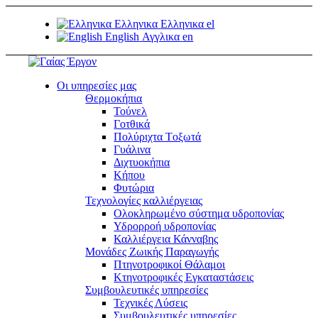
Ελληνικα
Ελληνικα
el
English
Αγγλικα
en
Οι υπηρεσίες μας
Θερμοκήπια
Τούνελ
Γοτθικά
Πολύριχτα Tοξωτά
Γυάλινα
Διχτυοκήπια
Κήπου
Φυτώρια
Τεχνολογίες καλλιέργειας
Ολοκληρωμένο σύστημα υδροπονίας
Υδρορροή υδροπονίας
Καλλιέργεια Κάνναβης
Μονάδες Ζωικής Παραγωγής
Πτηνοτροφικοί Θάλαμοι
Κτηνοτροφικές Εγκαταστάσεις
Συμβουλευτικές υπηρεσίες
Τεχνικές Λύσεις
Συμβουλευτικές υπηρεσίες