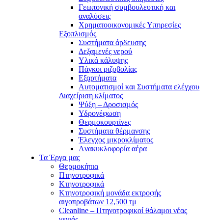
Γεωπονική συμβουλευτική και
αναλύσεις
Χρηματοοικονομικές Υπηρεσίες
Εξοπλισμός
Συστήματα άρδευσης
Δεξαμενές νερού
Υλικά κάλυψης
Πάγκοι ριζοβολίας
Εξαρτήματα
Αυτοματισμοί και Συστήματα ελέγχου
Διαχείριση κλίματος
Ψύξη – Δροσισμός
Υδρονέφωση
Θερμοκουρτίνες
Συστήματα θέρμανσης
Έλεγχος μικροκλίματος
Aνακυκλοφορία αέρα
Τα Έργα μας
Θερμοκήπια
Πτηνοτροφικά
Κτηνοτροφικά
Κτηνοτροφική μονάδα εκτροφής
αιγοπροβάτων 12,500 τμ
Cleanline – Πτηνοτροφικοί θάλαμοι νέας
γενιάς