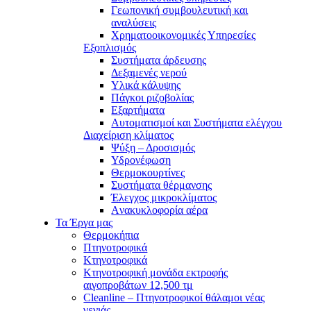
Γεωπονική συμβουλευτική και
αναλύσεις
Χρηματοοικονομικές Υπηρεσίες
Εξοπλισμός
Συστήματα άρδευσης
Δεξαμενές νερού
Υλικά κάλυψης
Πάγκοι ριζοβολίας
Εξαρτήματα
Αυτοματισμοί και Συστήματα ελέγχου
Διαχείριση κλίματος
Ψύξη – Δροσισμός
Υδρονέφωση
Θερμοκουρτίνες
Συστήματα θέρμανσης
Έλεγχος μικροκλίματος
Aνακυκλοφορία αέρα
Τα Έργα μας
Θερμοκήπια
Πτηνοτροφικά
Κτηνοτροφικά
Κτηνοτροφική μονάδα εκτροφής
αιγοπροβάτων 12,500 τμ
Cleanline – Πτηνοτροφικοί θάλαμοι νέας
γενιάς