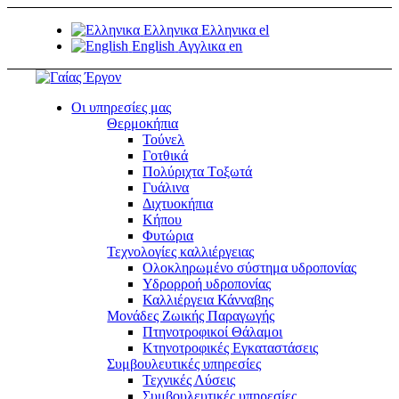
Ελληνικα
Ελληνικα
el
English
Αγγλικα
en
Οι υπηρεσίες μας
Θερμοκήπια
Τούνελ
Γοτθικά
Πολύριχτα Tοξωτά
Γυάλινα
Διχτυοκήπια
Κήπου
Φυτώρια
Τεχνολογίες καλλιέργειας
Ολοκληρωμένο σύστημα υδροπονίας
Υδρορροή υδροπονίας
Καλλιέργεια Κάνναβης
Μονάδες Ζωικής Παραγωγής
Πτηνοτροφικοί Θάλαμοι
Κτηνοτροφικές Εγκαταστάσεις
Συμβουλευτικές υπηρεσίες
Τεχνικές Λύσεις
Συμβουλευτικές υπηρεσίες