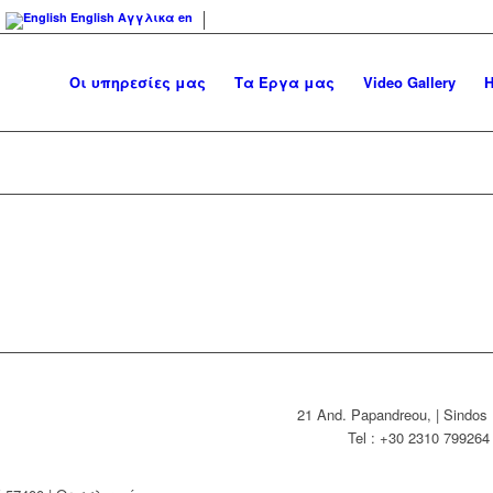
English
Αγγλικα
en
Οι υπηρεσίες μας
Τα Έργα μας
Video Gallery
Η
21 And. Papandreou, | Sindos 
Tel : +30 2310 79926