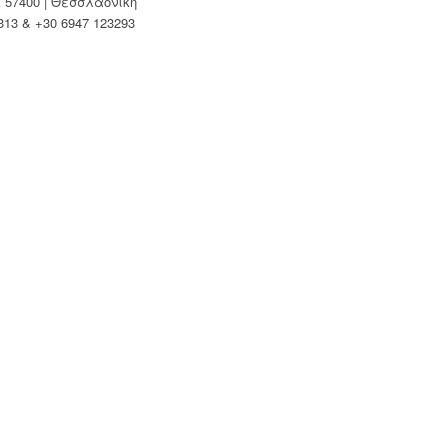
Κ 57400 | Θεσσλαονίκη
313 & +30 6947 123293