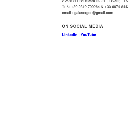
Ανδρέα Παπανδρέου 21 | Σίνδος | Τ
Τηλ: +30 2310 799264 & +30 6974 844
email : gaiasergon@gmail.com
ON SOCIAL MEDIA
LinkedIn
|
YouTube