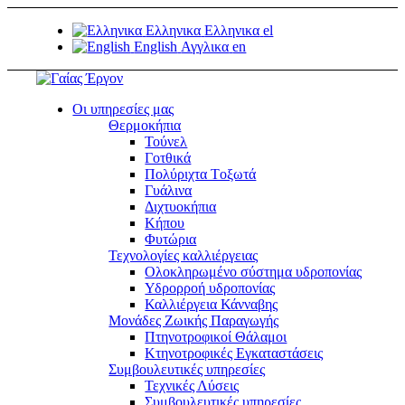
Ελληνικα
Ελληνικα
el
English
Αγγλικα
en
Οι υπηρεσίες μας
Θερμοκήπια
Τούνελ
Γοτθικά
Πολύριχτα Tοξωτά
Γυάλινα
Διχτυοκήπια
Κήπου
Φυτώρια
Τεχνολογίες καλλιέργειας
Ολοκληρωμένο σύστημα υδροπονίας
Υδρορροή υδροπονίας
Καλλιέργεια Κάνναβης
Μονάδες Ζωικής Παραγωγής
Πτηνοτροφικοί Θάλαμοι
Κτηνοτροφικές Εγκαταστάσεις
Συμβουλευτικές υπηρεσίες
Τεχνικές Λύσεις
Συμβουλευτικές υπηρεσίες