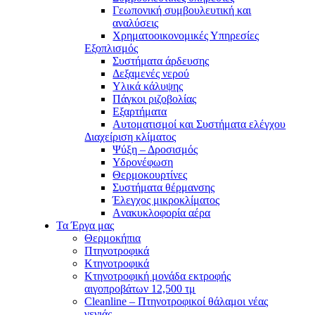
Γεωπονική συμβουλευτική και
αναλύσεις
Χρηματοοικονομικές Υπηρεσίες
Εξοπλισμός
Συστήματα άρδευσης
Δεξαμενές νερού
Υλικά κάλυψης
Πάγκοι ριζοβολίας
Εξαρτήματα
Αυτοματισμοί και Συστήματα ελέγχου
Διαχείριση κλίματος
Ψύξη – Δροσισμός
Υδρονέφωση
Θερμοκουρτίνες
Συστήματα θέρμανσης
Έλεγχος μικροκλίματος
Aνακυκλοφορία αέρα
Τα Έργα μας
Θερμοκήπια
Πτηνοτροφικά
Κτηνοτροφικά
Κτηνοτροφική μονάδα εκτροφής
αιγοπροβάτων 12,500 τμ
Cleanline – Πτηνοτροφικοί θάλαμοι νέας
γενιάς