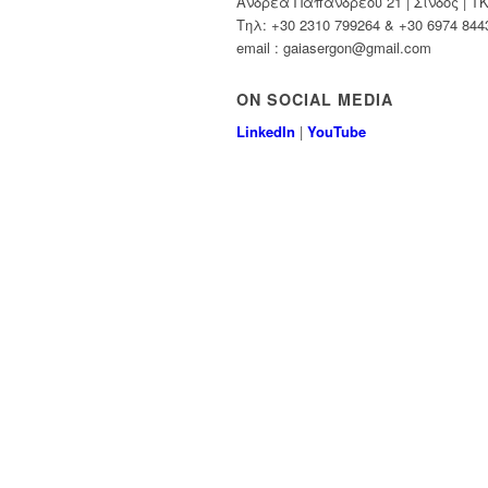
Ανδρέα Παπανδρέου 21 | Σίνδος | Τ
Τηλ: +30 2310 799264 & +30 6974 844
email : gaiasergon@gmail.com
ON SOCIAL MEDIA
LinkedIn
|
YouTube