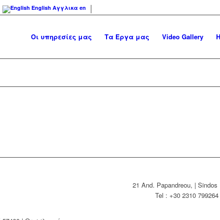
English
Αγγλικα
en
Οι υπηρεσίες μας
Τα Έργα μας
Video Gallery
Η
21 And. Papandreou, | Sindos 
Tel : +30 2310 79926