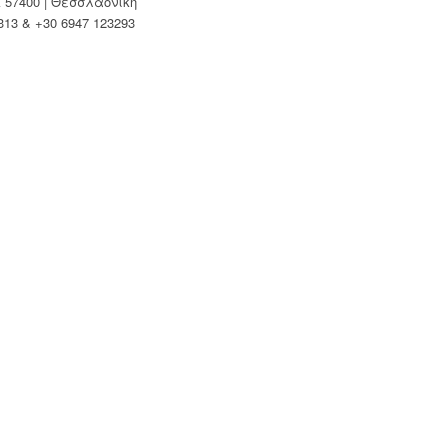
Κ 57400 | Θεσσλαονίκη
313 & +30 6947 123293